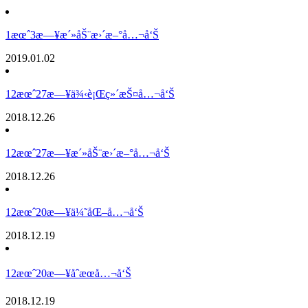
1æœˆ3æ—¥æ´»åŠ¨æ›´æ–°å…¬å‘Š
2019.01.02
12æœˆ27æ—¥ä¾‹è¡Œç»´æŠ¤å…¬å‘Š
2018.12.26
12æœˆ27æ—¥æ´»åŠ¨æ›´æ–°å…¬å‘Š
2018.12.26
12æœˆ20æ—¥ä¼˜åŒ–å…¬å‘Š
2018.12.19
12æœˆ20æ—¥åˆæœå…¬å‘Š
2018.12.19