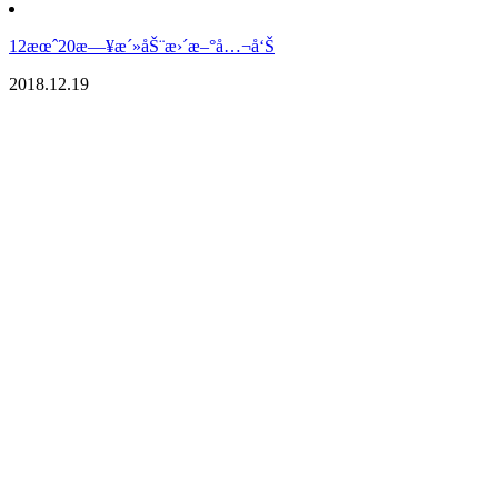
12æœˆ20æ—¥æ´»åŠ¨æ›´æ–°å…¬å‘Š
2018.12.19