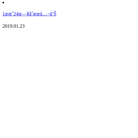
1æœˆ24æ—¥åˆæœå…¬å‘Š
2019.01.23