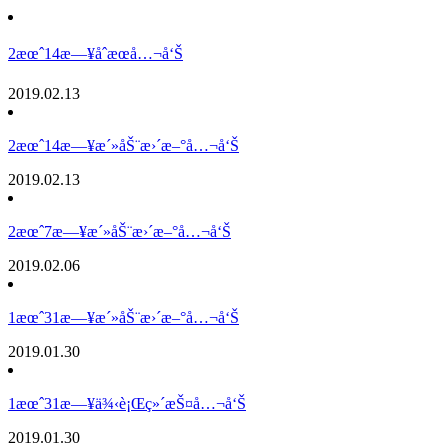
2æœˆ14æ—¥åˆæœå…¬å‘Š
2019.02.13
2æœˆ14æ—¥æ´»åŠ¨æ›´æ–°å…¬å‘Š
2019.02.13
2æœˆ7æ—¥æ´»åŠ¨æ›´æ–°å…¬å‘Š
2019.02.06
1æœˆ31æ—¥æ´»åŠ¨æ›´æ–°å…¬å‘Š
2019.01.30
1æœˆ31æ—¥ä¾‹è¡Œç»´æŠ¤å…¬å‘Š
2019.01.30